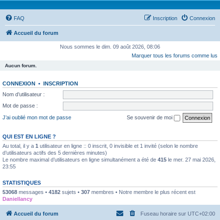
FAQ
Inscription
Connexion
Accueil du forum
Nous sommes le dim. 09 août 2026, 08:06
Marquer tous les forums comme lus
Aucun forum.
CONNEXION
•
INSCRIPTION
Nom d’utilisateur :
Mot de passe :
J’ai oublié mon mot de passe
Se souvenir de moi
QUI EST EN LIGNE ?
Au total, il y a
1
utilisateur en ligne :: 0 inscrit, 0 invisible et 1 invité (selon le nombre
d’utilisateurs actifs des 5 dernières minutes)
Le nombre maximal d’utilisateurs en ligne simultanément a été de
415
le mer. 27 mai 2026,
23:55
STATISTIQUES
53068
messages •
4182
sujets •
307
membres • Notre membre le plus récent est
Daniellancy
Accueil du forum
Fuseau horaire sur
UTC+02:00