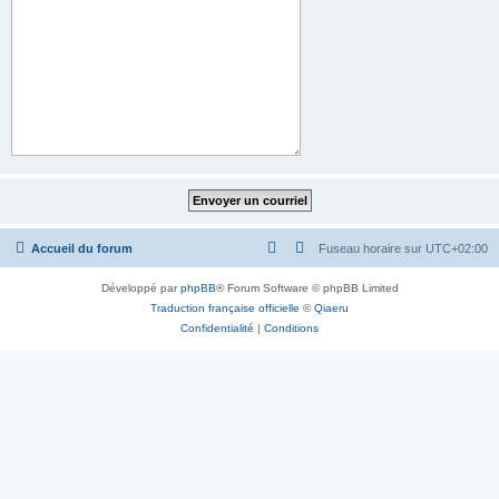
Accueil du forum
Fuseau horaire sur
UTC+02:00
Développé par
phpBB
® Forum Software © phpBB Limited
Traduction française officielle
©
Qiaeru
Confidentialité
|
Conditions