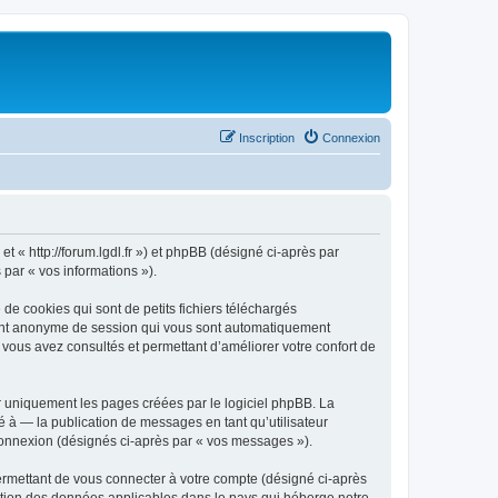
Inscription
Connexion
et « http://forum.lgdl.fr ») et phpBB (désigné ci-après par
 par « vos informations »).
de cookies qui sont de petits fichiers téléchargés
ifiant anonyme de session qui vous sont automatiquement
e vous avez consultés et permettant d’améliorer votre confort de
r uniquement les pages créées par le logiciel phpBB. La
 à — la publication de messages en tant qu’utilisateur
 connexion (désignés ci-après par « vos messages »).
ermettant de vous connecter à votre compte (désigné ci-après