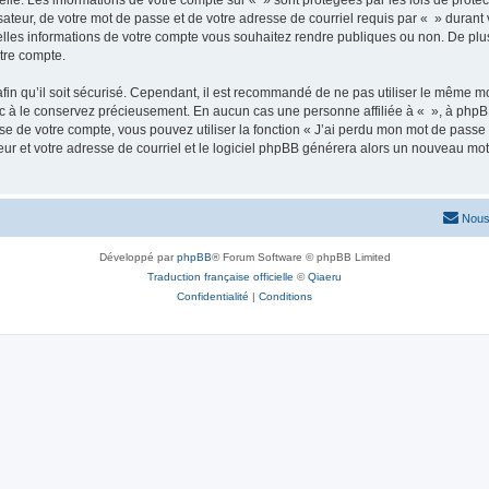
elle. Les informations de votre compte sur « » sont protégées par les lois de prot
ateur, de votre mot de passe et de votre adresse de courriel requis par « » durant vo
elles informations de votre compte vous souhaitez rendre publiques ou non. De plu
otre compte.
afin qu’il soit sécurisé. Cependant, il est recommandé de ne pas utiliser le même mot
nc à le conservez précieusement. En aucun cas une personne affiliée à « », à phpB
e de votre compte, vous pouvez utiliser la fonction « J’ai perdu mon mot de passe 
eur et votre adresse de courriel et le logiciel phpBB générera alors un nouveau mo
Nous
Développé par
phpBB
® Forum Software © phpBB Limited
Traduction française officielle
©
Qiaeru
Confidentialité
|
Conditions