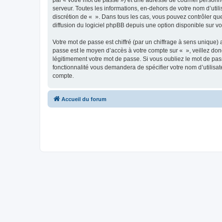
par « votre mot de passe ») et une adresse de courriel personn
serveur. Toutes les informations, en-dehors de votre nom d’utilis
discrétion de « ». Dans tous les cas, vous pouvez contrôler qu
diffusion du logiciel phpBB depuis une option disponible sur v
Votre mot de passe est chiffré (par un chiffrage à sens unique) 
passe est le moyen d’accès à votre compte sur « », veillez do
légitimement votre mot de passe. Si vous oubliez le mot de pass
fonctionnalité vous demandera de spécifier votre nom d’utilisat
compte.
Accueil du forum