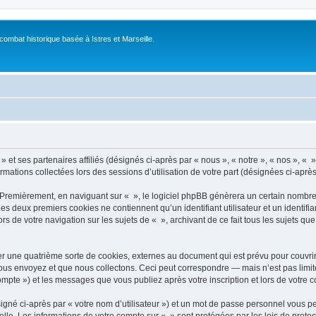
 combat historique basée à Istres et Marseille.
 et ses partenaires affiliés (désignés ci-après par « nous », « notre », « nos », « » 
ormations collectées lors des sessions d’utilisation de votre part (désignées ci-après
 Premièrement, en naviguant sur « », le logiciel phpBB génèrera un certain nombre 
 Les deux premiers cookies ne contiennent qu’un identifiant utilisateur et un ident
rs de votre navigation sur les sujets de « », archivant de ce fait tous les sujets qu
r une quatrième sorte de cookies, externes au document qui est prévu pour couvri
us envoyez et que nous collectons. Ceci peut correspondre — mais n’est pas limité
compte ») et les messages que vous publiez après votre inscription et lors de votre
igné ci-après par « votre nom d’utilisateur ») et un mot de passe personnel vous p