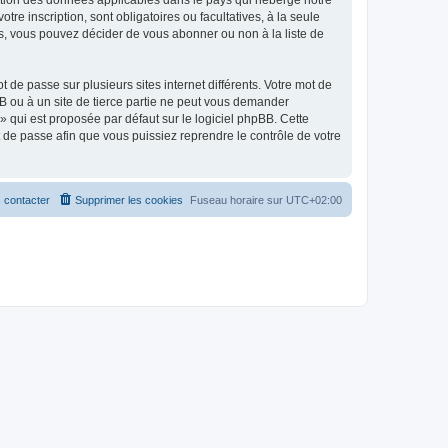
ection des données applicables dans le pays qui héberge notre
tre inscription, sont obligatoires ou facultatives, à la seule
s, vous pouvez décider de vous abonner ou non à la liste de
 de passe sur plusieurs sites internet différents. Votre mot de
B ou à un site de tierce partie ne peut vous demander
» qui est proposée par défaut sur le logiciel phpBB. Cette
t de passe afin que vous puissiez reprendre le contrôle de votre
 contacter
Supprimer les cookies
Fuseau horaire sur
UTC+02:00