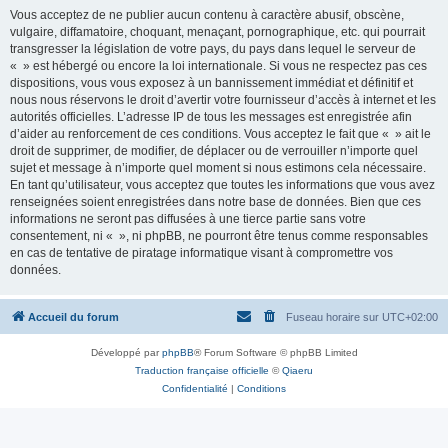
Vous acceptez de ne publier aucun contenu à caractère abusif, obscène,
vulgaire, diffamatoire, choquant, menaçant, pornographique, etc. qui pourrait
transgresser la législation de votre pays, du pays dans lequel le serveur de
« » est hébergé ou encore la loi internationale. Si vous ne respectez pas ces
dispositions, vous vous exposez à un bannissement immédiat et définitif et
nous nous réservons le droit d’avertir votre fournisseur d’accès à internet et les
autorités officielles. L’adresse IP de tous les messages est enregistrée afin
d’aider au renforcement de ces conditions. Vous acceptez le fait que « » ait le
droit de supprimer, de modifier, de déplacer ou de verrouiller n’importe quel
sujet et message à n’importe quel moment si nous estimons cela nécessaire.
En tant qu’utilisateur, vous acceptez que toutes les informations que vous avez
renseignées soient enregistrées dans notre base de données. Bien que ces
informations ne seront pas diffusées à une tierce partie sans votre
consentement, ni « », ni phpBB, ne pourront être tenus comme responsables
en cas de tentative de piratage informatique visant à compromettre vos
données.
Accueil du forum
Fuseau horaire sur
UTC+02:00
Développé par
phpBB
® Forum Software © phpBB Limited
Traduction française officielle
©
Qiaeru
Confidentialité
|
Conditions