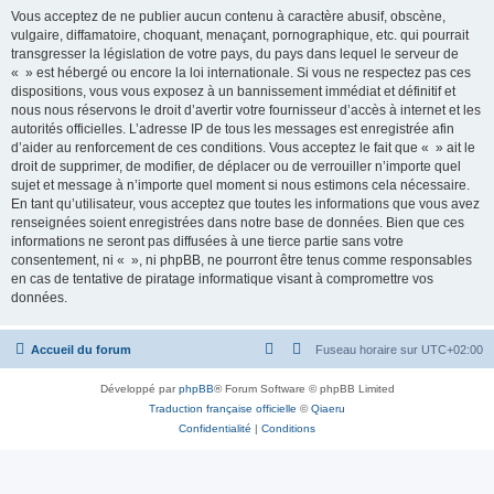
Vous acceptez de ne publier aucun contenu à caractère abusif, obscène,
vulgaire, diffamatoire, choquant, menaçant, pornographique, etc. qui pourrait
transgresser la législation de votre pays, du pays dans lequel le serveur de
« » est hébergé ou encore la loi internationale. Si vous ne respectez pas ces
dispositions, vous vous exposez à un bannissement immédiat et définitif et
nous nous réservons le droit d’avertir votre fournisseur d’accès à internet et les
autorités officielles. L’adresse IP de tous les messages est enregistrée afin
d’aider au renforcement de ces conditions. Vous acceptez le fait que « » ait le
droit de supprimer, de modifier, de déplacer ou de verrouiller n’importe quel
sujet et message à n’importe quel moment si nous estimons cela nécessaire.
En tant qu’utilisateur, vous acceptez que toutes les informations que vous avez
renseignées soient enregistrées dans notre base de données. Bien que ces
informations ne seront pas diffusées à une tierce partie sans votre
consentement, ni « », ni phpBB, ne pourront être tenus comme responsables
en cas de tentative de piratage informatique visant à compromettre vos
données.
Accueil du forum
Fuseau horaire sur
UTC+02:00
Développé par
phpBB
® Forum Software © phpBB Limited
Traduction française officielle
©
Qiaeru
Confidentialité
|
Conditions